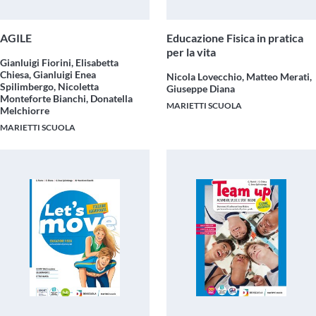
AGILE
Educazione Fisica in pratica
per la vita
Gianluigi Fiorini, Elisabetta
Chiesa, Gianluigi Enea
Nicola Lovecchio, Matteo Merati,
Spilimbergo, Nicoletta
Giuseppe Diana
Monteforte Bianchi, Donatella
MARIETTI SCUOLA
Melchiorre
MARIETTI SCUOLA