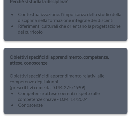
Perché si studia la disciplina?
Contestualizzazione: l’importanza dello studio della
disciplina nella formazione integrale dei discenti
Riferimenti culturali che orientano la progettazione
del curricolo
Obiettivi specifici di apprendimento, competenze,
attese, conoscenze
Obiettivi specifici di apprendimento relativi alle
competenze degli alunni
(prescrittivi come da D.P.R. 275/1999)
Competenze attese coerenti rispetto alle
competenze chiave - D.M. 14/2024
Conoscenze